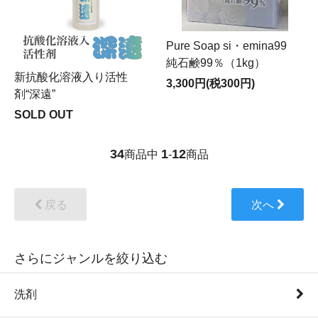
Pure Soap si・emina99
純石鹸99％（1kg）
新抗酸化溶液入り活性
3,300円(税300円)
剤“深遠”
SOLD OUT
34
1
12
商品中
-
商品
戻る
次へ
さらにジャンルを絞り込む
洗剤