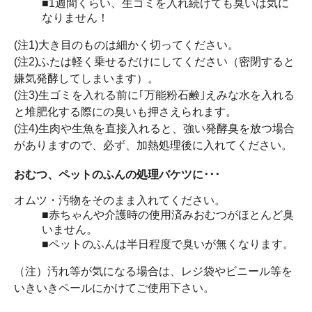
■1週間くらい、生ゴミを入れ続けても臭いは気に
なりません！
(注1)大き目のものは細かく切ってください。
(注2)ふたは軽く乗せるだけにしてください（密閉すると
嫌気発酵してしまいます）。
(注3)生ゴミを入れる前に｢万能粉石鹸｣えみな水を入れる
と堆肥化する際にの臭いも押さえられます。
(注4)生肉や生魚を直接入れると、強い発酵臭を放つ場合
がありますので、必ず、加熱処理後に入れてください。
おむつ、ペットのふんの処理バケツに･･･
オムツ・汚物をそのまま入れてください。
■赤ちゃんや介護時の使用済みおむつがほとんど臭
いません。
■ペットのふんは半日程度で臭いが無くなります。
（注）汚れ等が気になる場合は、レジ袋やビニール等を
いきいきペールにかけてご使用下さい。