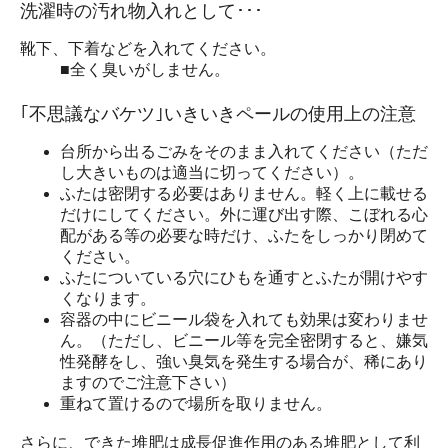
洗濯時の汚れ物入れとして･･･
靴下、下着などを入れてください。
■全く臭いがしません。
｢不思議なバケツ｣いきいきペールの使用上の注意
台所から出るごみをそのまま入れてください（ただ
し大きいものは適当に切ってください）。
ふたは密閉する必要はありません。軽く上に載せる
だけにしてください。外に運び出す際、こぼれる心
配がある等の必要な時だけ、ふたをしっかり閉めて
ください。
ふたについている穴にひもを通すとふたが開けやす
くなります。
容器の中にビニール袋を入れても効果は変わりませ
ん。（ただし、ビニール等を完全密閉すると、嫌気
性発酵をし、強い臭気を発生する場合が、稀にあり
ますのでご注意下さい）
重ねて置けるので場所を取りません。
さらに、できた堆肥は成長促進作用のある堆肥として利