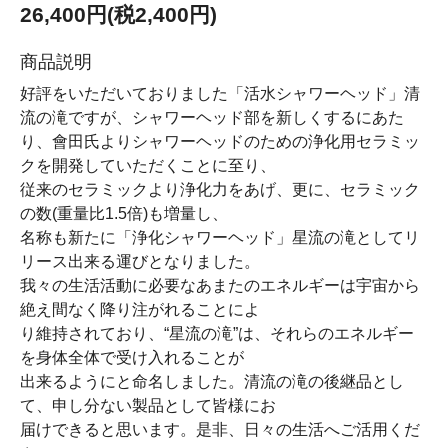
26,400円(税2,400円)
商品説明
好評をいただいておりました「活水シャワーヘッド」清
流の滝ですが、シャワーヘッド部を新しくするにあた
り、會田氏よりシャワーヘッドのための浄化用セラミッ
クを開発していただくことに至り、
従来のセラミックより浄化力をあげ、更に、セラミック
の数(重量比1.5倍)も増量し、
名称も新たに「浄化シャワーヘッド」星流の滝としてリ
リース出来る運びとなりました。
我々の生活活動に必要なあまたのエネルギーは宇宙から
絶え間なく降り注がれることによ
り維持されており、“星流の滝”は、それらのエネルギー
を身体全体で受け入れることが
出来るようにと命名しました。清流の滝の後継品とし
て、申し分ない製品として皆様にお
届けできると思います。是非、日々の生活へご活用くだ